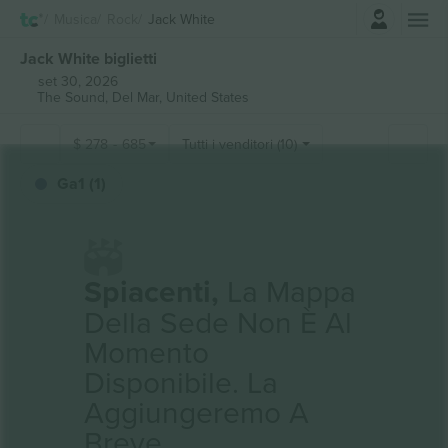
Accesso
Musica
Rock
Jack White
Jack White biglietti
set 30, 2026
The Sound,
Del Mar, United States
$
278
-
685
Tutti i venditori (10)
Ga1 (1)
Spiacenti,
La Mappa
Della Sede Non È Al
Momento
Disponibile. La
Aggiungeremo A
Breve.