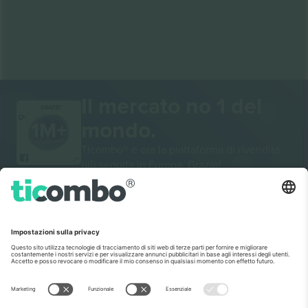
Il mercato no 1 del
GRAZIE!
mondo.
Ticombo® è ora la piattaforma di rivendita
più seguita in Europa. Grazie!
INIZIA A VENDERE
Sigillo di eccellenza da parte della
Commissione europea
Ticombo GmbH (società madre) è riconosciuta
nell'ambito di Horizon 2020, il programma di