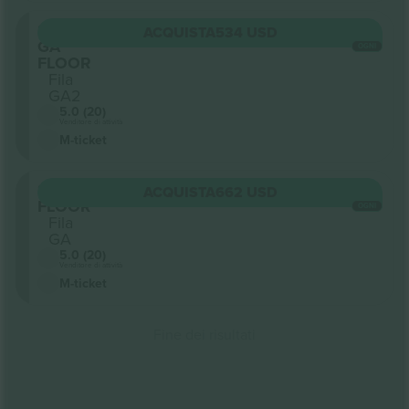
Sezione
ACQUISTA
534 USD
GA
OGNI
FLOOR
Fila
GA2
5.0 (20)
Venditore di attività
M-ticket
Sezione
ACQUISTA
662 USD
FLOOR
OGNI
Fila
GA
5.0 (20)
Venditore di attività
M-ticket
Fine dei risultati