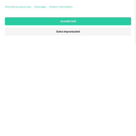
finanziamento della ricerca e dell'innovazione dell'UE,
per la sua proposta n. 782393.
Come visto al telegiornale