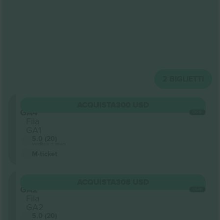
2
BIGLIETTI
Sezione
ACQUISTA
300 USD
GA4
OGNI
Fila
GA1
5.0 (20)
Venditore di attività
M-ticket
Sezione
ACQUISTA
308 USD
GA2
OGNI
Fila
GA2
5.0 (20)