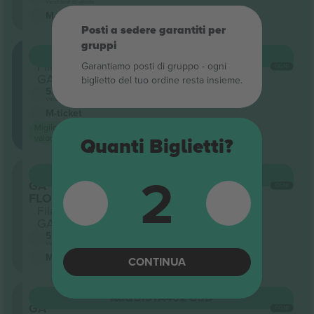
Venditore di attività
M-ticket
Posti a sedere garantiti per
gruppi
Ga1
ACQUISTA
365 USD
Fila
Garantiamo posti di gruppo ‑ ogni
OGNI
GA2
biglietto del tuo ordine resta insieme.
5.0 (20)
Venditore di attività
M-ticket
Miglior
valore
Quanti Biglietti?
2
Sezione
ACQUISTA
374 USD
GA
OGNI
FLOOR
Fila
GA0
5.0 (20)
Venditore di attività
M-ticket
CONTINUA
Sezione
ACQUISTA
402 USD
GA
OGNI