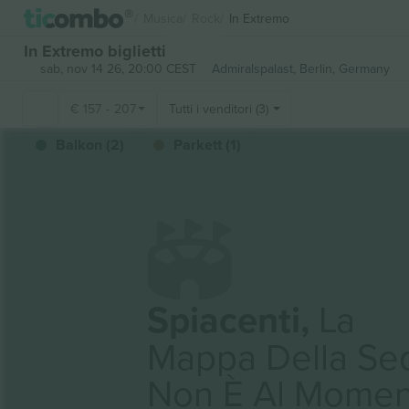
Musica
Rock
In Extremo
In Extremo biglietti
sab, nov 14 26, 20:00 CEST
Admiralspalast,
Berlin, Germany
€
157
-
207
Tutti i venditori (3)
Balkon (2)
Parkett (1)
Spiacenti,
La
Mappa Della Se
Non È Al Momen