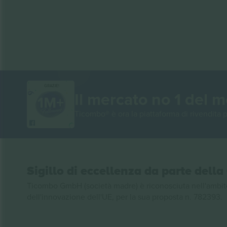
GRAZIE!
Il mercato no 1 del 
Ticombo® è ora la piattaforma di rivendita p
Sigillo di eccellenza da parte del
Ticombo GmbH (società madre) è riconosciuta nell'ambito
dell'innovazione dell'UE, per la sua proposta n. 782393.