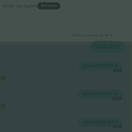
Accesso
Vendi i tuoi biglietti
Prezzo: basso ad alto
2
BIGLIETTI
ACQUISTA
177 €
OGNI
ACQUISTA
187 €
OGNI
ACQUISTA
187 €
OGNI