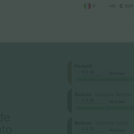
IT
+49
EUR
Parkett
5.0 (2)
M-ticket
Venditore di attività
Prezzo più basso della categoria su
Balkon
Sezione Rechts
5.0 (2)
M-ticket
Venditore di attività
Prezzo più basso della categoria su
de
Balkon
Sezione Links
to
5.0 (2)
M-ticket
Venditore di attività