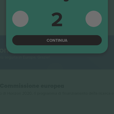
2
CONTINUA
mondo.
iù seguita in Europa. Grazie!
la Commissione europea
 di Horizon 2020, il programma di finanziamento della ricerca e