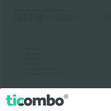
Come visto al telegiornale
Riguardo a
Squadra
TixProtect
Stampare
Termini e Condizioni
Programma di affiliazione