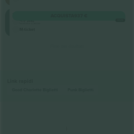
Lower
ACQUISTA
937 €
4.5 (22)
OGNI
Venditore di attività
M-ticket
Fine dei risultati
Link rapidi
Good Charlotte
Biglietti
Punk
Biglietti