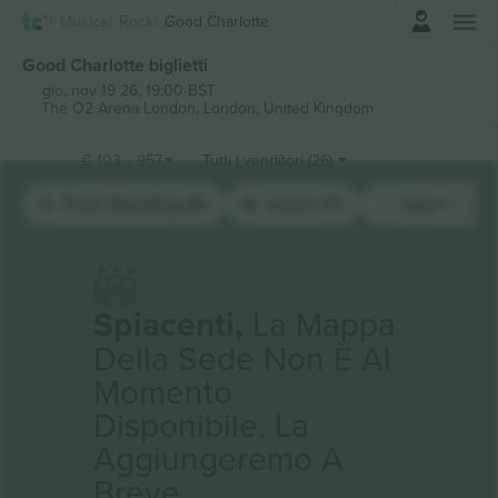
Accesso
Musica
Rock
Good Charlotte
Good Charlotte biglietti
gio, nov 19 26, 19:00 BST
The O2 Arena London,
London, United Kingdom
€
103
-
957
Tutti i venditori (26)
Floor Standing (9)
Lower (7)
Upper (7)
Spiacenti,
La Mappa
Della Sede Non È Al
Momento
Disponibile. La
Aggiungeremo A
Breve.