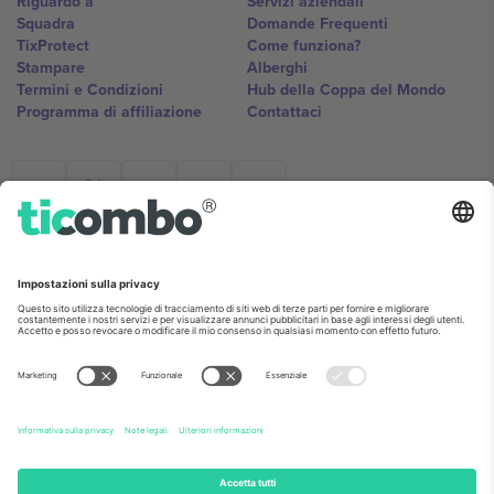
Riguardo a
Servizi aziendali
Squadra
Domande Frequenti
TixProtect
Come funziona?
Stampare
Alberghi
Termini e Condizioni
Hub della Coppa del Mondo
Programma di affiliazione
Contattaci
Ticombo Italia
Mimi Balkanska 132, 1540, Sofia,
Bulgaria
L'entità giuridica del fornitore della piattaforma potrebbe variare in
base alla località, all'evento e/o al dominio. Per i dettagli controlla la
pagina specifica dell'evento, l'impronta e i termini.,
Stampare
e