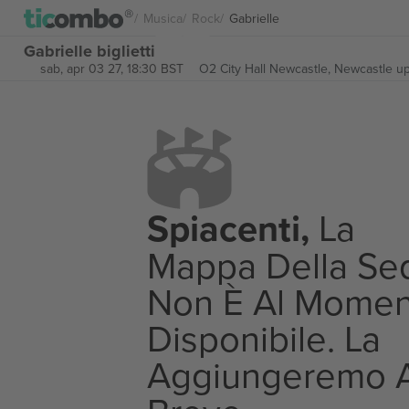
Musica
Rock
Gabrielle
Gabrielle biglietti
sab, apr 03 27, 18:30 BST
O2 City Hall Newcastle,
Newcastle u
Spiacenti,
La
Mappa Della Se
Non È Al Momen
Disponibile. La
Aggiungeremo 