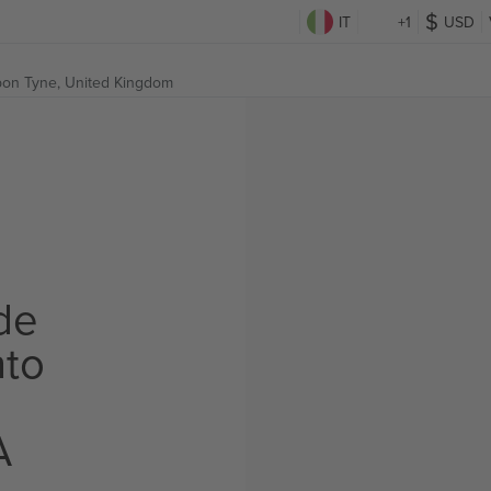
IT
+1
USD
pon Tyne, United Kingdom
de
to
A