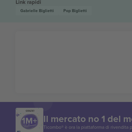
Link rapidi
Gabrielle
Biglietti
Pop
Biglietti
GRAZIE!
Il mercato no 1 del 
Ticombo® è ora la piattaforma di rivendita p