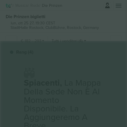
Accesso
Musica
Rock
Die Prinzen
Die Prinzen biglietti
lun, ott 25 27, 19:30 CEST
StadtHalle Rostock, ClubBühne,
Rostock, Germany
€
182
-
293
Tutti i venditori (4)
Rang (4)
Spiacenti,
La Mappa
Della Sede Non È Al
Momento
Disponibile. La
Aggiungeremo A
Breve.