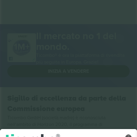
Il mercato no 1 del
GRAZIE!
mondo.
Ticombo® è ora la piattaforma di rivendita
più seguita in Europa. Grazie!
INIZIA A VENDERE
Sigillo di eccellenza da parte della
Commissione europea
Ticombo GmbH (società madre) è riconosciuta
nell'ambito di Horizon 2020, il programma di
finanziamento della ricerca e dell'innovazione dell'UE,