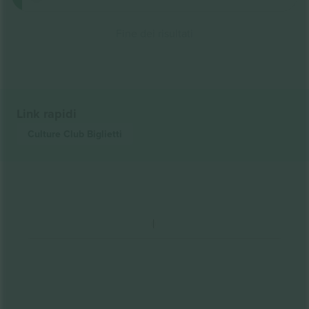
Fine dei risultati
Link rapidi
Culture Club
Biglietti