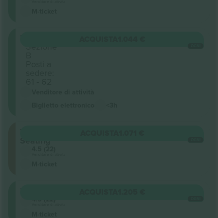
Venditore di attività
M-ticket
Floor
ACQUISTA
1.044 €
Sezione
OGNI
B
Posti a
sedere:
61 - 62
Venditore di attività
Biglietto elettronico
<3h
Terraced
ACQUISTA
1.071 €
Seating
OGNI
4.5 (22)
Venditore di attività
M-ticket
Floor
ACQUISTA
1.205 €
4.5 (22)
OGNI
Venditore di attività
M-ticket