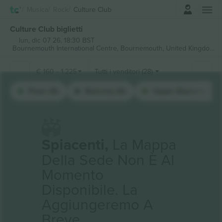
Accesso
Musica
Rock
Culture Club
Culture Club biglietti
lun, dic 07 26, 18:30 BST
Bournemouth International Centre,
Bournemouth, United Kingdom
€
160
-
1.225
Tutti i venditori (28)
Floor (9)
Balcony (6)
Upper Balcony (6)
Spiacenti,
La Mappa
Della Sede Non È Al
Momento
Disponibile. La
Aggiungeremo A
Breve.