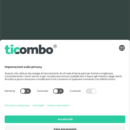
Il mercato no 1 del
GRAZIE!
mondo.
Ticombo® è ora la piattaforma di rivendita
più seguita in Europa. Grazie!
INIZIA A VENDERE