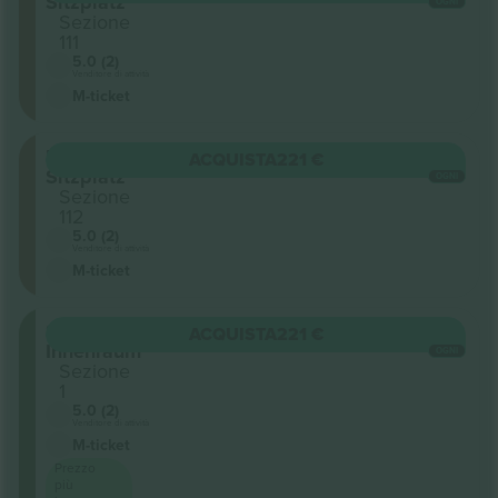
Sitzplatz
OGNI
Sezione
111
5.0 (2)
Venditore di attività
M-ticket
Unterrang
ACQUISTA
221 €
Sitzplatz
OGNI
Sezione
112
5.0 (2)
Venditore di attività
M-ticket
Sitzplatz
ACQUISTA
221 €
Innenraum
OGNI
Sezione
1
5.0 (2)
Venditore di attività
M-ticket
Prezzo
più