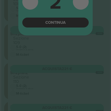
2
108
5.0 (2)
Venditore di attività
M-ticket
CONTINUA
Unterrang
ACQUISTA
221 €
Sitzplatz
OGNI
Sezione
109
5.0 (2)
Venditore di attività
M-ticket
Unterrang
ACQUISTA
221 €
Sitzplatz
OGNI
Sezione
110
5.0 (2)
Venditore di attività
M-ticket
Unterrang
ACQUISTA
221 €