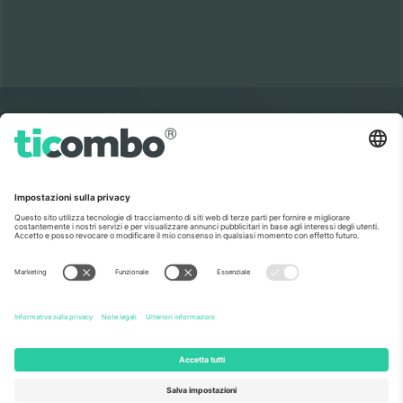
Il mercato no 1 del
GRAZIE!
mondo.
Ticombo® è ora la piattaforma di rivendita
più seguita in Europa. Grazie!
INIZIA A VENDERE
Sigillo di eccellenza da parte della
Commissione europea
Ticombo GmbH (società madre) è riconosciuta
nell'ambito di Horizon 2020, il programma di
finanziamento della ricerca e dell'innovazione dell'UE,