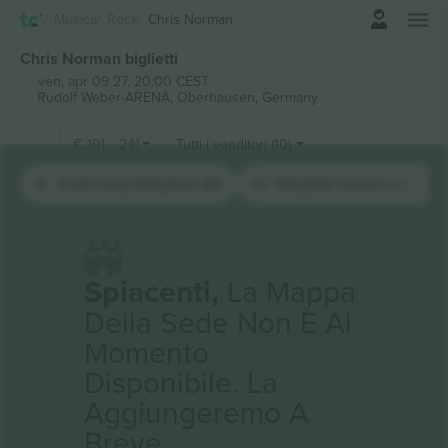
Accesso
Musica
Rock
Chris Norman
Chris Norman biglietti
ven, apr 09 27, 20:00 CEST
Rudolf Weber-ARENA,
Oberhausen, Germany
€
191
-
241
Tutti i venditori (10)
Unterrang Sitzplatz (8)
Sitzplatz Innenraum (2)
Spiacenti,
La Mappa
Della Sede Non È Al
Momento
Disponibile. La
Aggiungeremo A
Breve.