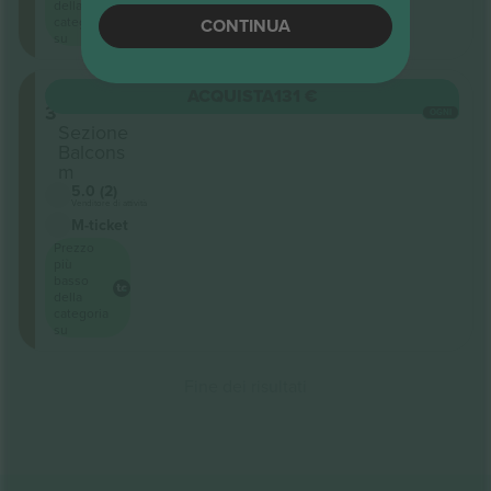
della
categoria
CONTINUA
su
Category
ACQUISTA
131 €
3
OGNI
Sezione
Balcons
m
5.0 (2)
Venditore di attività
M-ticket
Prezzo
più
basso
della
categoria
su
Fine dei risultati