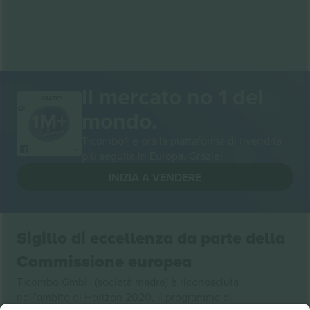
Il mercato no 1 del
GRAZIE!
mondo.
Ticombo® è ora la piattaforma di rivendita
più seguita in Europa. Grazie!
INIZIA A VENDERE
Sigillo di eccellenza da parte della
Commissione europea
Ticombo GmbH (società madre) è riconosciuta
nell'ambito di Horizon 2020, il programma di