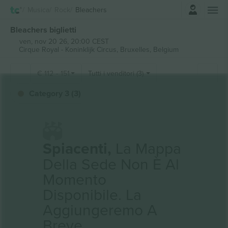
Accesso
Musica
Rock
Bleachers
Bleachers biglietti
ven, nov 20 26, 20:00 CEST
Cirque Royal - Koninklijk Circus,
Bruxelles, Belgium
€
112
-
151
Tutti i venditori (3)
Category 3 (3)
Spiacenti,
La Mappa
Della Sede Non È Al
Momento
Disponibile. La
Aggiungeremo A
Breve.