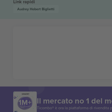
Link rapidi
Audrey Hobert
Biglietti
GRAZIE!
Il mercato no 1 del 
Ticombo® è ora la piattaforma di rivendita p