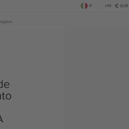
IT
+49
EUR
Kingdom
de
to
A