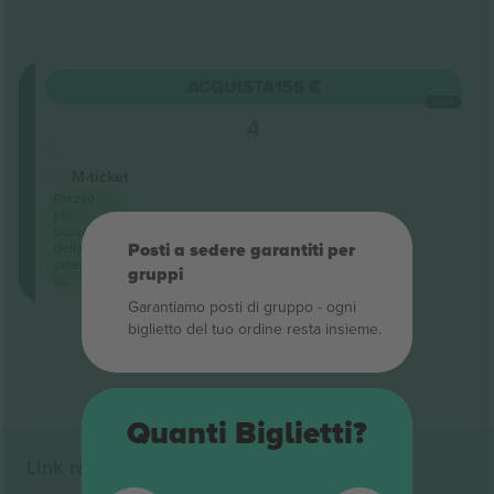
Stalls
ACQUISTA
156 €
Sezione
OGNI
Standing
4
Venditore di attività
M-ticket
Prezzo
più
basso
della
Posti a sedere garantiti per
categoria
gruppi
su
Garantiamo posti di gruppo ‑ ogni
biglietto del tuo ordine resta insieme.
Fine dei risultati
Quanti Biglietti?
Link rapidi