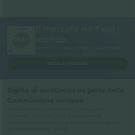
Il mercato no 1 del
GRAZIE!
mondo.
Ticombo® è ora la piattaforma di rivendita
più seguita in Europa. Grazie!
INIZIA A VENDERE
Sigillo di eccellenza da parte della
Commissione europea
Ticombo GmbH (società madre) è riconosciuta
nell'ambito di Horizon 2020, il programma di
finanziamento della ricerca e dell'innovazione dell'UE,
per la sua proposta n. 782393.