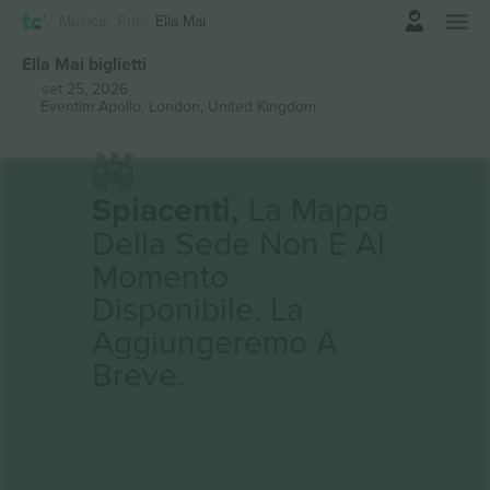
Accesso
Musica
Rnb
Ella Mai
Ella Mai biglietti
set 25, 2026
Eventim Apollo,
London, United Kingdom
Spiacenti,
La Mappa
Della Sede Non È Al
Momento
Disponibile. La
Aggiungeremo A
Breve.