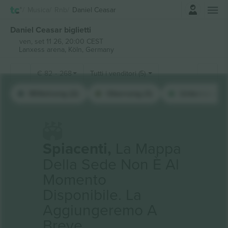
Accesso
Musica
Rnb
Daniel Ceasar
Daniel Ceasar biglietti
ven, set 11 26, 20:00 CEST
Lanxess arena,
Köln, Germany
€
82
-
268
Tutti i venditori (5)
Mittelrang (2)
Oberrang (1)
Unterrang (1)
Spiacenti,
La Mappa
Della Sede Non È Al
Momento
Disponibile. La
Aggiungeremo A
Breve.