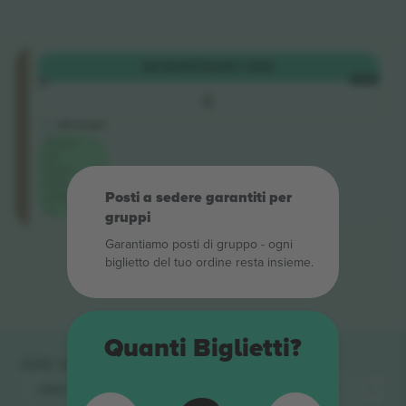
Floor
ACQUISTA
247 USD
Standing
OGNI
5.0 (2)
6
Venditore di attività
M-ticket
Prezzo
più
basso
della
Posti a sedere garantiti per
categoria
su
gruppi
Garantiamo posti di gruppo ‑ ogni
Fine dei risultati
biglietto del tuo ordine resta insieme.
Quanti Biglietti?
Link rapidi
UB40
Biglietti
UB40 feat Ali Campbell
Biglietti
Regg