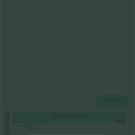
2
BIGLIETTI
Black Box
ACQUISTA
137 €
Staanplaatsen
OGNI
5.0 (2)
Venditore di attività