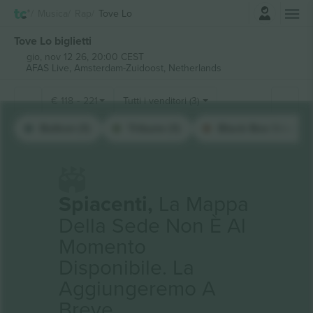
Accesso
Musica
Rap
Tove Lo
Tove Lo biglietti
gio, nov 12 26, 20:00 CEST
AFAS Live,
Amsterdam-Zuidoost, Netherlands
€
118
-
221
Tutti i venditori (3)
Balkon (1)
Tribune (1)
Black Box Staanpla
Spiacenti,
La Mappa
Della Sede Non È Al
Momento
Disponibile. La
Aggiungeremo A
Breve.