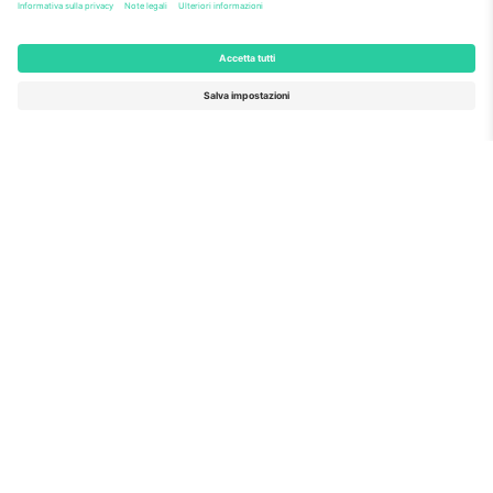
Come visto al telegiornale
Riguardo a
Servizi aziendali
Squadra
Domande Frequenti
TixProtect
Come funziona?
Stampare
Alberghi
Termini e Condizioni
Hub della Coppa del Mondo
Programma di affiliazione
Contattaci