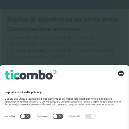
Sigillo di eccellenza da parte della
Commissione europea
Ticombo GmbH (società madre) è riconosciuta
nell'ambito di Horizon 2020, il programma di
finanziamento della ricerca e dell'innovazione dell'UE,
per la sua proposta n. 782393.