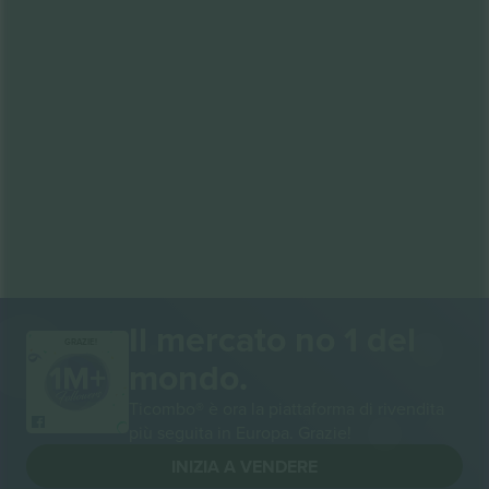
Il mercato no 1 del
GRAZIE!
mondo.
Ticombo® è ora la piattaforma di rivendita
più seguita in Europa. Grazie!
INIZIA A VENDERE