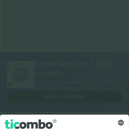
Il mercato no 1 del
GRAZIE!
mondo.
Ticombo® è ora la piattaforma di rivendita
più seguita in Europa. Grazie!
INIZIA A VENDERE
Sigillo di eccellenza da parte della