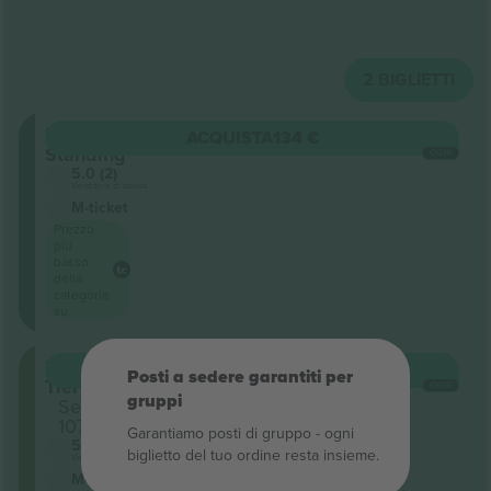
2
BIGLIETTI
Floor
ACQUISTA
134 €
Standing
OGNI
5.0 (2)
Venditore di attività
M-ticket
Prezzo
più
basso
della
categoria
su
First
ACQUISTA
187 €
Posti a sedere garantiti per
Tier
OGNI
gruppi
Sezione
107
Garantiamo posti di gruppo ‑ ogni
5.0 (2)
biglietto del tuo ordine resta insieme.
Venditore di attività
M-ticket