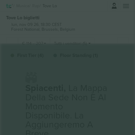
Accesso
Musica
Rap
Tove Lo
Tove Lo biglietti
lun, nov 09 26, 18:30 CEST
Forest National,
Brussels, Belgium
€
114
-
207
Tutti i venditori (5)
First Tier (4)
Floor Standing (1)
Spiacenti,
La Mappa
Della Sede Non È Al
Momento
Disponibile. La
Aggiungeremo A
Breve.