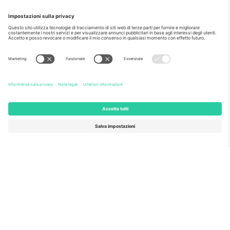
Come visto al telegiornale
Riguardo a
Servizi aziendali
Squadra
Domande Frequenti
TixProtect
Come funziona?