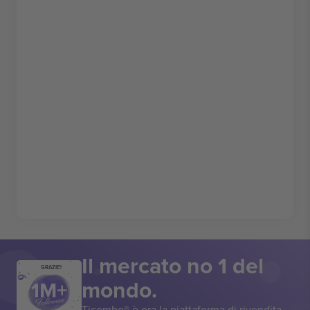
Il mercato no 1 del
GRAZIE!
mondo.
Ticombo® è ora la piattaforma di rivendita