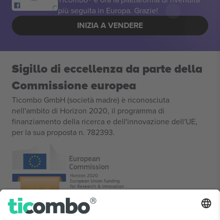
più seguita in Europa. Grazie!
INIZIA A VENDERE
Sigillo di eccellenza da parte della
Commissione europea
Ticombo GmbH (società madre) è riconosciuta
nell'ambito di Horizon 2020, il programma di
finanziamento della ricerca e dell'innovazione dell'UE,
per la sua proposta n. 782393.