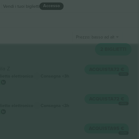
Accesso
Vendi i tuoi biglietti
Prezzo: basso ad alto
2
BIGLIETTI
ila Z
ACQUISTA
72 €
OGNI
lietto elettronico
Consegna
<3h
ACQUISTA
72 €
OGNI
lietto elettronico
Consegna
<3h
ACQUISTA
95 €
OGNI