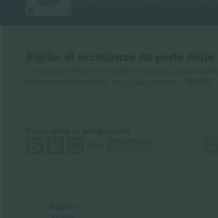
Ticombo® è ora la piattaforma di rivendita p
Sigillo di eccellenza da parte del
Ticombo GmbH (società madre) è riconosciuta nell'ambito
dell'innovazione dell'UE, per la sua proposta n. 782393.
Come visto al telegiornale
Riguardo a
Squadra