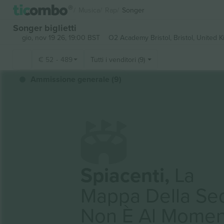
Musica
Rap
Songer
Songer biglietti
gio, nov 19 26, 19:00 BST
O2 Academy Bristol,
Bristol, United 
€
52
-
489
Tutti i venditori (9)
Ammissione generale (9)
Spiacenti,
La
Mappa Della Se
Non È Al Momen