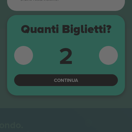
Quanti Biglietti?
2
CONTINUA
mondo.