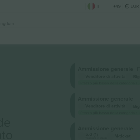
IT
+49
EUR
Kingdom
Ammissione generale
F
Venditore di attività
Big
Prezzo più basso della categoria su
Ammissione generale
Venditore di attività
Big
Prezzo più basso della categoria su
de
Ammissione generale
to
5.0 (1)
M-ticket
Venditore di attività