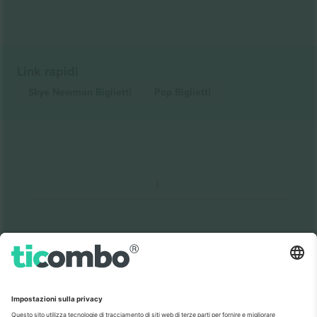
Link rapidi
Skye Newman
Biglietti
Pop
Biglietti