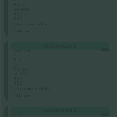
Posti a
sedere:
422 -
423
Venditore di attività
M-ticket
Circle
ACQUISTA
250 €
Sezione
OGNI
6
Fila
O
Posti a
sedere:
422 -
423
Venditore di attività
M-ticket
In
ACQUISTA
266 €
piedi
OGNI