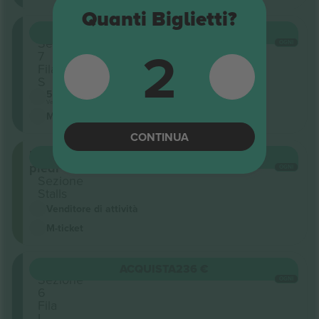
Quanti Biglietti?
Circle
ACQUISTA
219 €
Sezione
2
OGNI
7
Fila
S
5.0 (1)
Venditore di attività
M-ticket
CONTINUA
In
ACQUISTA
234 €
piedi
OGNI
Sezione
Stalls
Venditore di attività
M-ticket
Circle
ACQUISTA
236 €
Sezione
OGNI
6
Fila
L