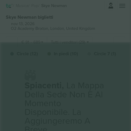
Accesso
Musica
Pop
Skye Newman
Skye Newman biglietti
nov 13, 2026
O2 Academy Brixton,
London, United Kingdom
€
91
-
689
Tutti i venditori (29)
Circle (12)
In piedi (10)
Circle 7 (1)
Spiacenti,
La Mappa
Della Sede Non È Al
Momento
Disponibile. La
Aggiungeremo A
Breve.