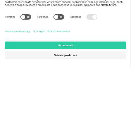
Il mercato no 1 del
GRAZIE!
mondo.
Ticombo® è ora la piattaforma di rivendita
più seguita in Europa. Grazie!
INIZIA A VENDERE
Sigillo di eccellenza da parte della