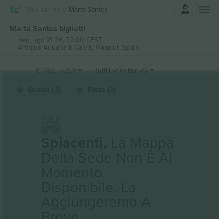
Accesso
Musica
Pop
Marta Santos
Marta Santos biglietti
ven, ago 21 26, 22:00 CEST
Antiguo Aquapark Calvià,
Magaluf, Spain
€
382
-
1.359
Tutti i venditori (6)
Grada (3)
Pista (3)
Spiacenti,
La Mappa
Della Sede Non È Al
Momento
Disponibile. La
Aggiungeremo A
Breve.