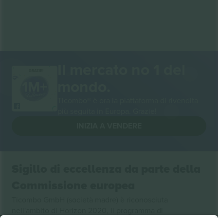
Il mercato no 1 del
GRAZIE!
mondo.
Ticombo® è ora la piattaforma di rivendita
più seguita in Europa. Grazie!
INIZIA A VENDERE
Sigillo di eccellenza da parte della
Commissione europea
Ticombo GmbH (società madre) è riconosciuta
nell'ambito di Horizon 2020, il programma di