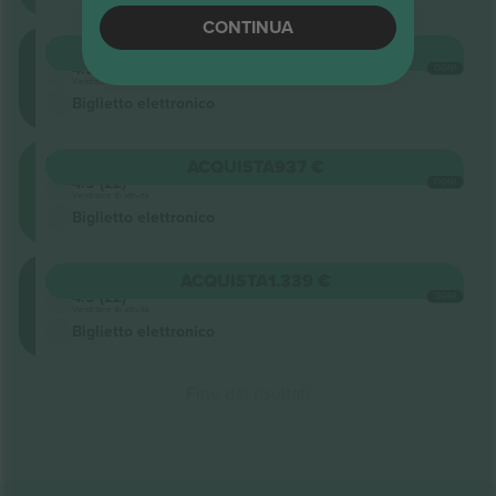
CONTINUA
Grada
ACQUISTA
870 €
4.5 (22)
OGNI
Venditore di attività
Biglietto elettronico
Pista
ACQUISTA
937 €
4.5 (22)
OGNI
Venditore di attività
Biglietto elettronico
Grada
ACQUISTA
1.339 €
4.5 (22)
OGNI
Venditore di attività
Biglietto elettronico
Fine dei risultati