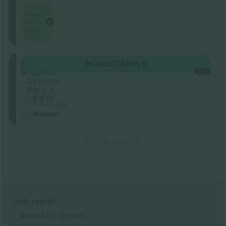
Prezzo
evento
più
basso
su
Rang
ACQUISTA
268 €
Sitzplatz
OGNI
Sezione
Rang k
5.0 (2)
Venditore di attività
M-ticket
Fine dei risultati
Link rapidi
Maite Kelly
Biglietti