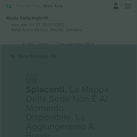
Accesso
Musica
Pop
Maite Kelly
Maite Kelly biglietti
mer, mar 03 27, 20:00 CEST
Rittal Arena Wetzlar,
Wetzlar, Germany
€
207
-
287
Tutti i venditori (5)
Rang Sitzplatz (5)
Spiacenti,
La Mappa
Della Sede Non È Al
Momento
Disponibile. La
Aggiungeremo A
Breve.