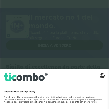
Il mercato no 1 del
GRAZIE!
mondo.
Ticombo® è ora la piattaforma di rivendita
più seguita in Europa. Grazie!
INIZIA A VENDERE
Sigillo di eccellenza da parte della
Commissione europea
Ticombo GmbH (società madre) è riconosciuta
nell'ambito di Horizon 2020, il programma di
finanziamento della ricerca e dell'innovazione dell'UE,
per la sua proposta n. 782393.