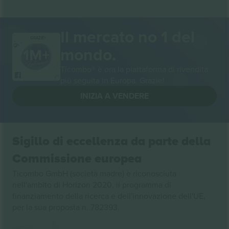
Il mercato no 1 del
GRAZIE!
mondo.
Ticombo® è ora la piattaforma di rivendita
più seguita in Europa. Grazie!
INIZIA A VENDERE
Sigillo di eccellenza da parte della
Commissione europea
Ticombo GmbH (società madre) è riconosciuta
nell'ambito di Horizon 2020, il programma di
finanziamento della ricerca e dell'innovazione dell'UE,
per la sua proposta n. 782393.