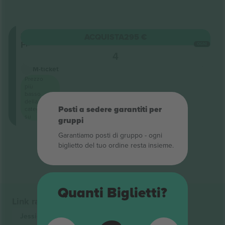
Standing
ACQUISTA
295 €
Floor
OGNI
4
Venditore di attività
M-ticket
Prezzo
più
basso
della
Posti a sedere garantiti per
categoria
su
gruppi
Garantiamo posti di gruppo ‑ ogni
Fine dei risultati
biglietto del tuo ordine resta insieme.
Quanti Biglietti?
Link rapidi
Jessie Ware
Biglietti
Pop
Biglietti