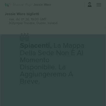
Accesso
Musica
Pop
Jessie Ware
Jessie Ware biglietti
mar, dic 01 26, 19:00 GMT
3Olympia Theatre,
Dublin, Ireland
Spiacenti,
La Mappa
Della Sede Non È Al
Momento
Disponibile. La
Aggiungeremo A
Breve.