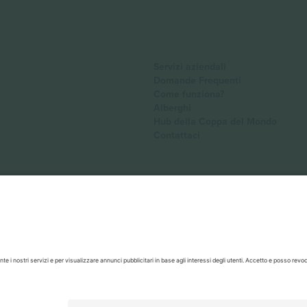
Servizi aziendali
Domande Frequenti
Come funziona?
Alberghi
Hub della Coppa del Mondo
Contattaci
ariare in base alla località, all'evento e/o al dominio. Per i dettagli control
ti.