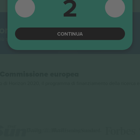
2
mondo.
CONTINUA
iù seguita in Europa. Grazie!
la Commissione europea
 di Horizon 2020, il programma di finanziamento della ricerca e