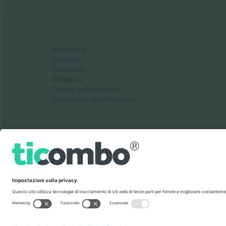
Riguardo a
Squadra
TixProtect
Stampare
Termini e Condizioni
Programma di affiliazione
Ticombo Italia
Mimi Balkanska 132, 1540, Sofia, Bulgaria
L'entità giuridica del fornitore della piattaforma potrebbe v
Stampare
e
Termini.
© 2026 Ticombo. Tutti i diritti riserva