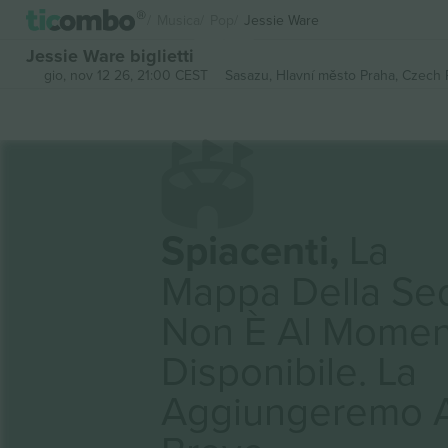
Musica
Pop
Jessie Ware
Jessie Ware biglietti
gio, nov 12 26, 21:00 CEST
Sasazu,
Hlavní město Praha, Czech 
Spiacenti,
La
Mappa Della Se
Non È Al Momen
Disponibile. La
Aggiungeremo 