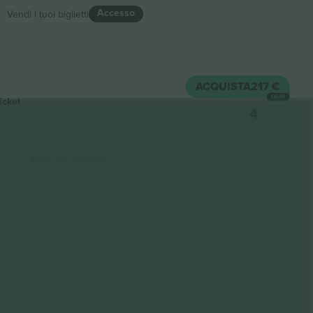
Accesso
Vendi i tuoi biglietti
ACQUISTA
217 €
OGNI
icket
4
Fine dei risultati