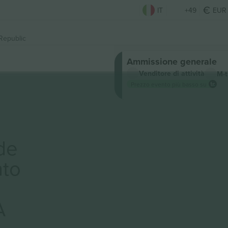
IT
+49
EUR
Republic
Ammissione generale
Venditore di attività
M-t
Prezzo evento più basso su
de
to
A