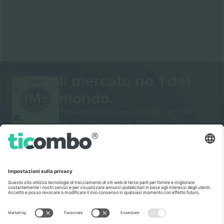
Il mercato no 1 del
GRAZIE!
mondo.
Ticombo® è ora la piattaforma di rivendita
più seguita in Europa. Grazie!
INIZIA A VENDERE
Sigillo di eccellenza da parte della
Commissione europea
Ticombo GmbH (società madre) è riconosciuta