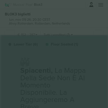
Accesso
Musica
Pop
Blok3
BLOK3 biglietti
lun, nov 09 26, 20:30 CEST
Ahoy Rotterdam,
Rotterdam, Netherlands
€
152
-
287
Tutti i venditori (7)
Lower Tier (6)
Floor Seated (1)
Spiacenti,
La Mappa
Della Sede Non È Al
Momento
Disponibile. La
Aggiungeremo A
Breve.