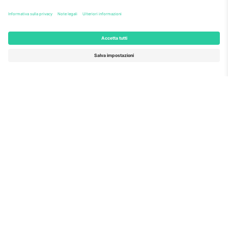
nell'ambito di Horizon 2020, il programma di
finanziamento della ricerca e dell'innovazione dell'UE,
per la sua proposta n. 782393.
Come visto al telegiornale