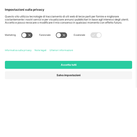
Come visto al telegiornale
Riguardo a
Servizi aziendali
Squadra
Domande Frequenti
TixProtect
Come funziona?