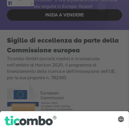
più seguita in Europa. Grazie!
INIZIA A VENDERE
Sigillo di eccellenza da parte della
Commissione europea
Ticombo GmbH (società madre) è riconosciuta
nell'ambito di Horizon 2020, il programma di
finanziamento della ricerca e dell'innovazione dell'UE,
per la sua proposta n. 782393.