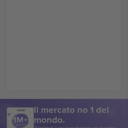
Il mercato no 1 del
GRAZIE!
mondo.
Ticombo® è ora la piattaforma di rivendita