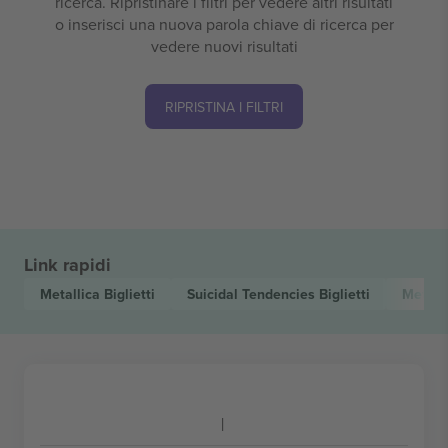
ricerca. Ripristinare i filtri per vedere altri risultati
o inserisci una nuova parola chiave di ricerca per
vedere nuovi risultati
RIPRISTINA I FILTRI
Link rapidi
Metallica
Biglietti
Suicidal Tendencies
Biglietti
Metal