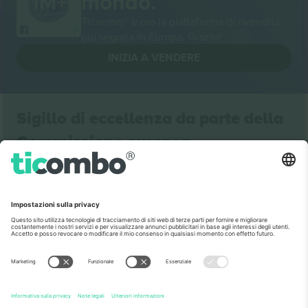
mondo.
Ticombo® è ora la piattaforma di rivendita
più seguita in Europa. Grazie!
INIZIA A VENDERE
Sigillo di eccellenza da parte della
Commissione europea
Ticombo GmbH (società madre) è riconosciuta
nell'ambito di Horizon 2020, il programma di
finanziamento della ricerca e dell'innovazione dell'UE,
per la sua proposta n. 782393.