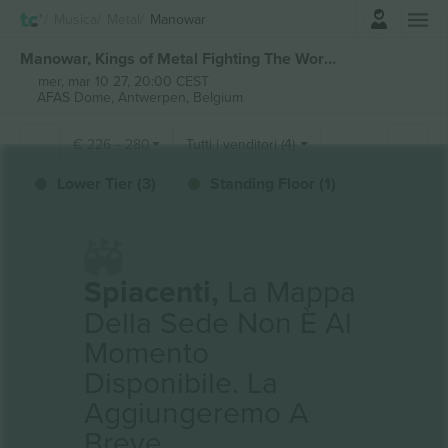
Accesso
Musica
Metal
Manowar
Manowar, Kings of Metal Fighting The World Tour 2027 biglietti
mer, mar 10 27, 20:00 CEST
AFAS Dome,
Antwerpen, Belgium
€
226
-
280
Tutti i venditori (4)
Lower Tier (3)
Standing Floor (1)
Spiacenti,
La Mappa
Della Sede Non È Al
Momento
Disponibile. La
Aggiungeremo A
Breve.