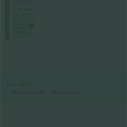
5.0 (2)
Venditore di attività
M-ticket
Prezzo
più
basso
della
categoria
su
Fine dei risultati
Link rapidi
Manowar
Biglietti
Metal
Biglietti