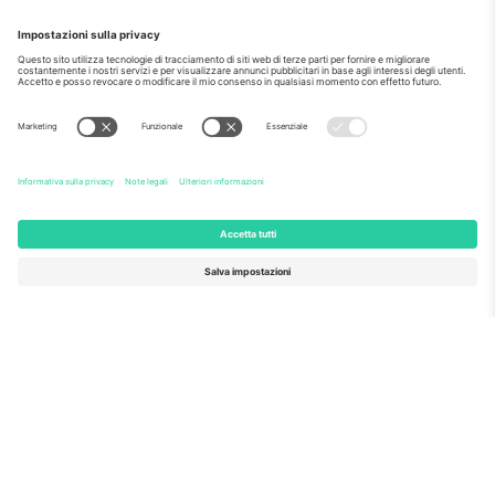
Come visto al telegiornale
Riguardo a
Servizi aziendali
Squadra
Domande Frequenti
TixProtect
Come funziona?