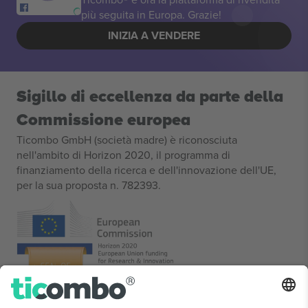
più seguita in Europa. Grazie!
INIZIA A VENDERE
Sigillo di eccellenza da parte della
Commissione europea
Ticombo GmbH (società madre) è riconosciuta
nell'ambito di Horizon 2020, il programma di
finanziamento della ricerca e dell'innovazione dell'UE,
per la sua proposta n. 782393.