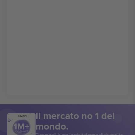
Il mercato no 1 del
GRAZIE!
mondo.
Ticombo® è ora la piattaforma di rivendita