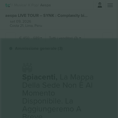
Accesso
Musica
K Pop
Aespa
aespa LIVE TOUR – SYNK : Complæxity biglietti
set 09, 2026
Costa 21,
Lima, Peru
€
450
-
689
Tutti i venditori (3)
Ammissione generale (3)
Spiacenti,
La Mappa
Della Sede Non È Al
Momento
Disponibile. La
Aggiungeremo A
Breve.