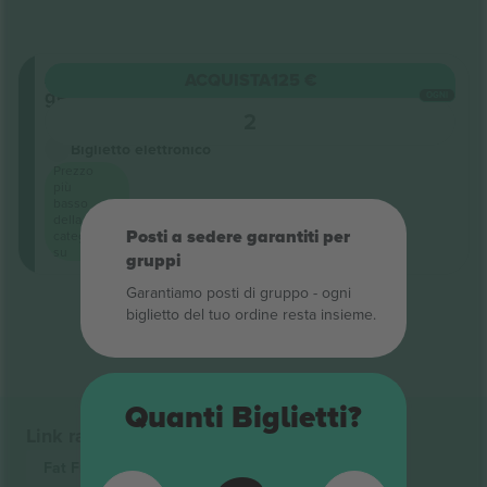
Ammissione
ACQUISTA
125 €
generale
OGNI
2
Venditore di attività
Biglietto elettronico
Prezzo
più
basso
della
Posti a sedere garantiti per
categoria
su
gruppi
Garantiamo posti di gruppo ‑ ogni
Fine dei risultati
biglietto del tuo ordine resta insieme.
Quanti Biglietti?
Link rapidi
Fat Freddys Drop
Biglietti