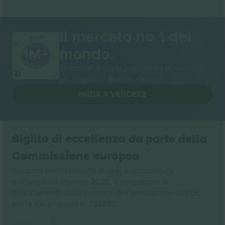
Il mercato no 1 del
GRAZIE!
mondo.
Ticombo® è ora la piattaforma di rivendita
più seguita in Europa. Grazie!
INIZIA A VENDERE
Sigillo di eccellenza da parte della
Commissione europea
Ticombo GmbH (società madre) è riconosciuta
nell'ambito di Horizon 2020, il programma di
finanziamento della ricerca e dell'innovazione dell'UE,
per la sua proposta n. 782393.