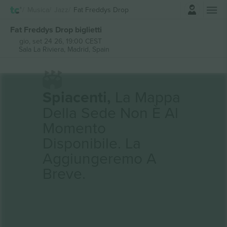
Accesso
Musica
Jazz
Fat Freddys Drop
Fat Freddys Drop biglietti
gio, set 24 26, 19:00 CEST
Sala La Riviera,
Madrid, Spain
Spiacenti,
La Mappa
Della Sede Non È Al
Momento
Disponibile. La
Aggiungeremo A
Breve.