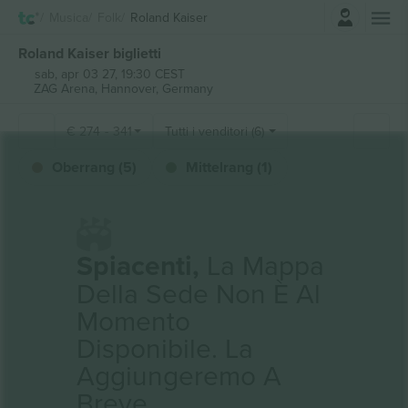
Accesso
Musica
Folk
Roland Kaiser
Roland Kaiser biglietti
sab, apr 03 27, 19:30 CEST
ZAG Arena,
Hannover, Germany
€
274
-
341
Tutti i venditori (6)
Oberrang (5)
Mittelrang (1)
Spiacenti,
La Mappa
Della Sede Non È Al
Momento
Disponibile. La
Aggiungeremo A
Breve.