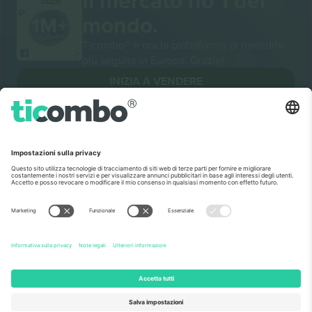
Il mercato no 1 del
GRAZIE!
mondo.
Ticombo® è ora la piattaforma di rivendita
più seguita in Europa. Grazie!
INIZIA A VENDERE
Sigillo di eccellenza da parte della
Commissione europea
Ticombo GmbH (società madre) è riconosciuta
nell'ambito di Horizon 2020, il programma di
finanziamento della ricerca e dell'innovazione dell'UE,
per la sua proposta n. 782393.