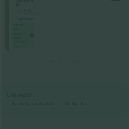
10
5.0 (2)
Venditore di attività
M-ticket
Prezzo
più
basso
della
categoria
su
Fine dei risultati
Link rapidi
Roland Kaiser
Biglietti
Folk
Biglietti