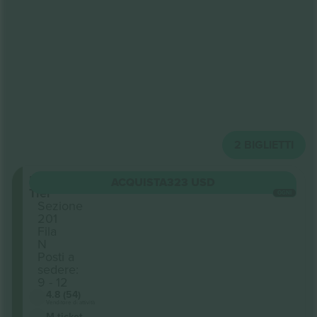
2
BIGLIETTI
Upper
ACQUISTA
323 USD
Tier
OGNI
Sezione
201
Fila
N
Posti a
sedere:
9 - 12
4.8 (54)
Venditore di attività
M-ticket