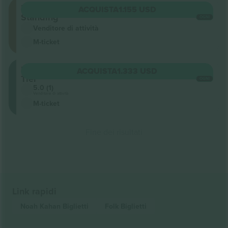
Floor
ACQUISTA
1.155 USD
Standing
OGNI
Venditore di attività
M-ticket
Lower
ACQUISTA
1.333 USD
Tier
OGNI
5.0 (1)
Venditore di attività
M-ticket
Fine dei risultati
Link rapidi
Noah Kahan
Biglietti
Folk
Biglietti