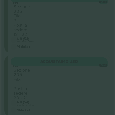
Tier
OGNI
Sezione
205
Fila
P
Posti a
sedere:
18 - 22
4.8 (54)
Venditore di attività
M-ticket
Upper
ACQUISTA
540 USD
Tier
OGNI
Sezione
205
Fila
L
Posti a
sedere:
20 - 21
4.8 (54)
Venditore di attività
M-ticket