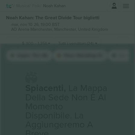
Accesso
Musica
Folk
Noah Kahan
Noah Kahan: The Great Divide Tour biglietti
mar, nov 10 26, 19:00 BST
AO Arena Manchester,
Manchester, United Kingdom
$
300
-
1.356
Tutti i venditori (24)
Upper Tier (9)
Floor Standing (7)
Lower T
Spiacenti,
La Mappa
Della Sede Non È Al
Momento
Disponibile. La
Aggiungeremo A
Breve.