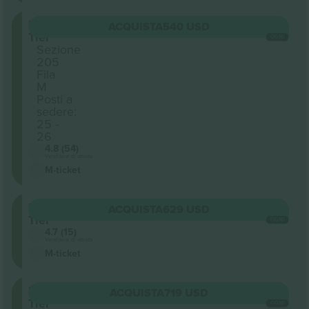
Upper
ACQUISTA
540 USD
Tier
OGNI
Sezione
205
Fila
M
Posti a
sedere:
25 -
26
4.8 (54)
Venditore di attività
M-ticket
Upper
ACQUISTA
629 USD
Tier
OGNI
4.7 (15)
Venditore di attività
M-ticket
Upper
ACQUISTA
719 USD
Tier
OGNI