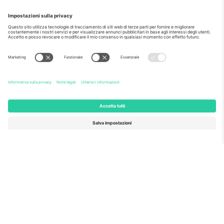
Come visto al telegiornale
Riguardo a
Servizi aziendali
Squadra
Domande Frequenti
TixProtect
Come funziona?