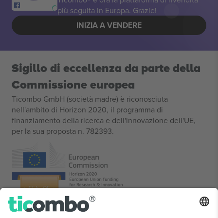
più seguita in Europa. Grazie!
INIZIA A VENDERE
Sigillo di eccellenza da parte della
Commissione europea
Ticombo GmbH (società madre) è riconosciuta
nell'ambito di Horizon 2020, il programma di
finanziamento della ricerca e dell'innovazione dell'UE,
per la sua proposta n. 782393.