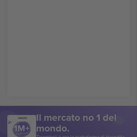
Il mercato no 1 del
GRAZIE!
mondo.
Ticombo® è ora la piattaforma di rivendita