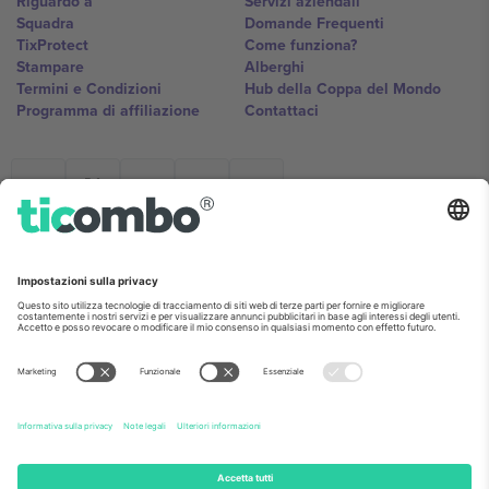
Riguardo a
Servizi aziendali
Squadra
Domande Frequenti
TixProtect
Come funziona?
Stampare
Alberghi
Termini e Condizioni
Hub della Coppa del Mondo
Programma di affiliazione
Contattaci
Ticombo Italia
Mimi Balkanska 132, 1540, Sofia,
Bulgaria
L'entità giuridica del fornitore della piattaforma potrebbe variare in
base alla località, all'evento e/o al dominio. Per i dettagli controlla la
pagina specifica dell'evento, l'impronta e i termini.,
Stampare
e