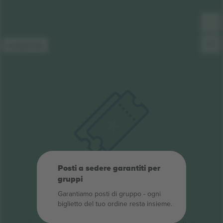
Leggenda
Posti a sedere garantiti per
Oops, nessun
gruppi
biglietto trovato.
Garantiamo posti di gruppo ‑ ogni
biglietto del tuo ordine resta insieme.
Nessun biglietto è stato trovato per questa