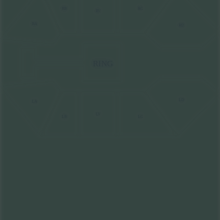
RC
RB
RV
RA
RD
RING
LD
LA
LV
LB
LC