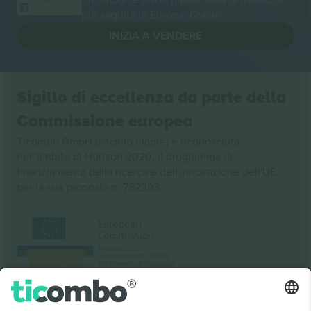
più seguita in Europa. Grazie!
INIZIA A VENDERE
Sigillo di eccellenza da parte della
Commissione europea
Ticombo GmbH (società madre) è riconosciuta
nell'ambito di Horizon 2020, il programma di
finanziamento della ricerca e dell'innovazione dell'UE,
per la sua proposta n. 782393.