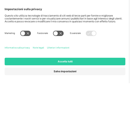
Come visto al telegiornale
Riguardo a
Servizi aziendali
Squadra
Domande Frequenti
TixProtect
Come funziona?