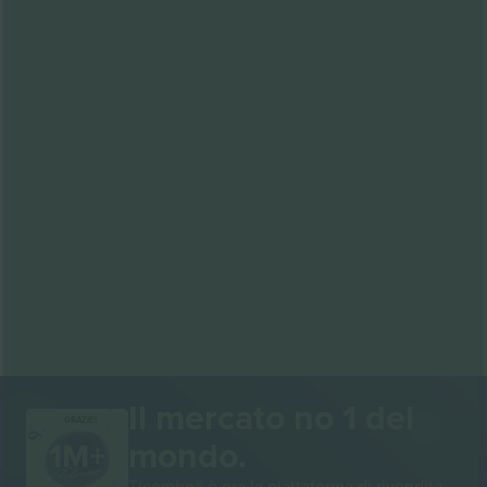
Il mercato no 1 del
GRAZIE!
mondo.
Ticombo® è ora la piattaforma di rivendita