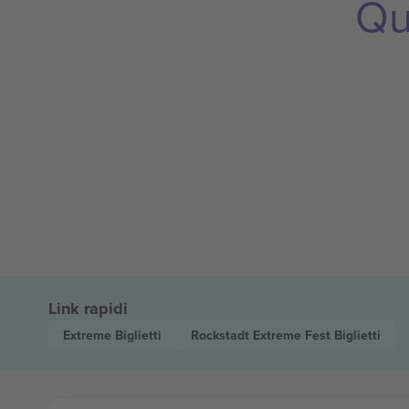
Qu
Link rapidi
Extreme
Biglietti
Rockstadt Extreme Fest
Biglietti