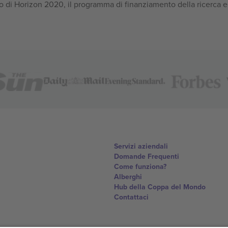
 di Horizon 2020, il programma di finanziamento della ricerca e
Servizi aziendali
Domande Frequenti
Come funziona?
Alberghi
Hub della Coppa del Mondo
Contattaci