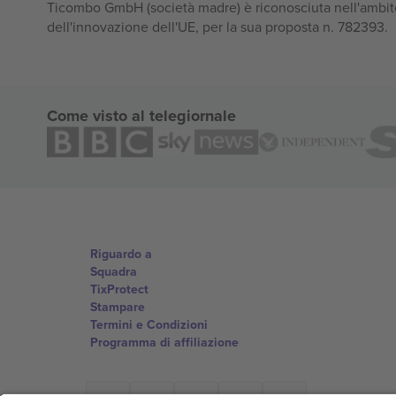
Ticombo GmbH (società madre) è riconosciuta nell'ambito
dell'innovazione dell'UE, per la sua proposta n. 782393.
Come visto al telegiornale
Riguardo a
Squadra
TixProtect
Stampare
Termini e Condizioni
Programma di affiliazione