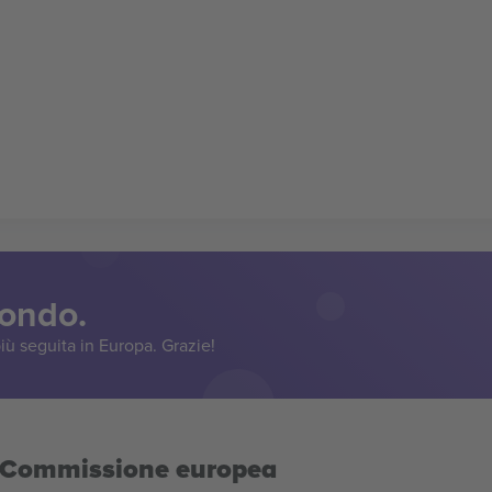
mondo.
iù seguita in Europa. Grazie!
la Commissione europea