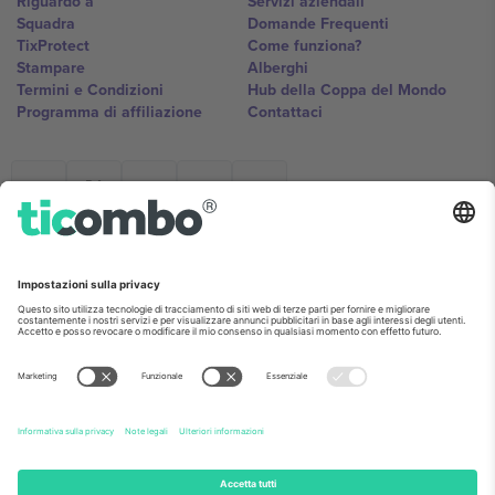
Riguardo a
Servizi aziendali
Squadra
Domande Frequenti
TixProtect
Come funziona?
Stampare
Alberghi
Termini e Condizioni
Hub della Coppa del Mondo
Programma di affiliazione
Contattaci
Ticombo Italia
Mimi Balkanska 132, 1540, Sofia,
Bulgaria
L'entità giuridica del fornitore della piattaforma potrebbe variare in
base alla località, all'evento e/o al dominio. Per i dettagli controlla la
pagina specifica dell'evento, l'impronta e i termini.,
Stampare
e