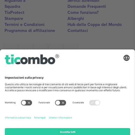
Riguardo a
Servizi aziendali
Squadra
Domande Frequenti
TixProtect
Come funziona?
Stampare
Alberghi
Termini e Condizioni
Hub della Coppa del Mondo
Programma di affiliazione
Contattaci
Ticombo Italia
Mimi Balkanska 132, 1540, Sofia,
Bulgaria
L'entità giuridica del fornitore della piattaforma potrebbe variare in
base alla località, all'evento e/o al dominio. Per i dettagli controlla la
pagina specifica dell'evento, l'impronta e i termini.,
Stampare
e