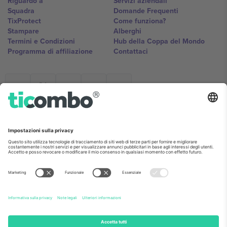
Riguardo a
Servizi aziendali
Squadra
Domande Frequenti
TixProtect
Come funziona?
Stampare
Alberghi
Termini e Condizioni
Hub della Coppa del Mondo
Programma di affiliazione
Contattaci
Ticombo Italia
Mimi Balkanska 132, 1540, Sofia,
Bulgaria
L'entità giuridica del fornitore della piattaforma potrebbe variare in
base alla località, all'evento e/o al dominio. Per i dettagli controlla la
pagina specifica dell'evento, l'impronta e i termini.,
Stampare
e