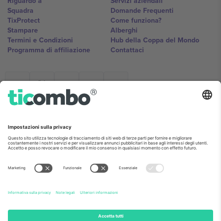
Riguardo a
Servizi aziendali
Squadra
Domande Frequenti
TixProtect
Come funziona?
Stampare
Alberghi
Termini e Condizioni
Hub della Coppa del Mondo
Programma di affiliazione
Contattaci
Ticombo Italia
Mimi Balkanska 132, 1540, Sofia,
Bulgaria
L'entità giuridica del fornitore della piattaforma potrebbe variare in
base alla località, all'evento e/o al dominio. Per i dettagli controlla la
pagina specifica dell'evento, l'impronta e i termini.,
Stampare
e