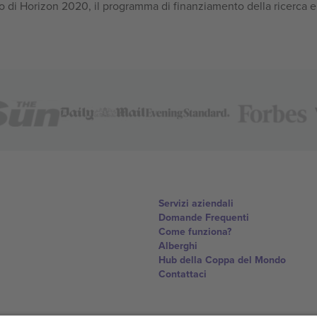
 di Horizon 2020, il programma di finanziamento della ricerca e
Servizi aziendali
Domande Frequenti
Come funziona?
Alberghi
Hub della Coppa del Mondo
Contattaci