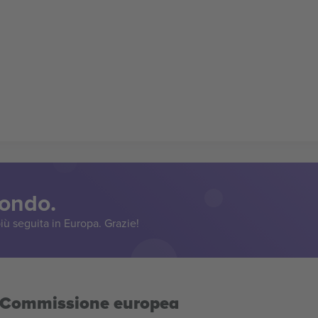
mondo.
iù seguita in Europa. Grazie!
la Commissione europea