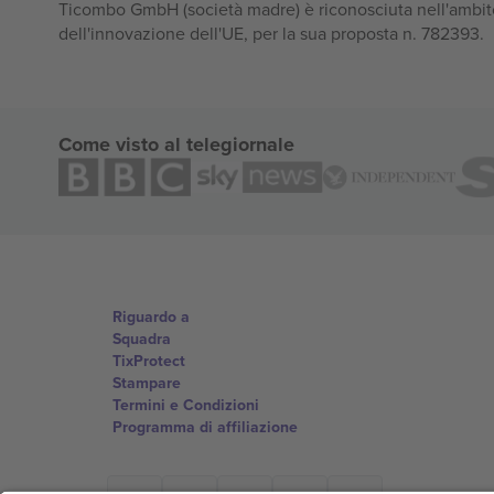
Ticombo GmbH (società madre) è riconosciuta nell'ambito
dell'innovazione dell'UE, per la sua proposta n. 782393.
Come visto al telegiornale
Riguardo a
Squadra
TixProtect
Stampare
Termini e Condizioni
Programma di affiliazione