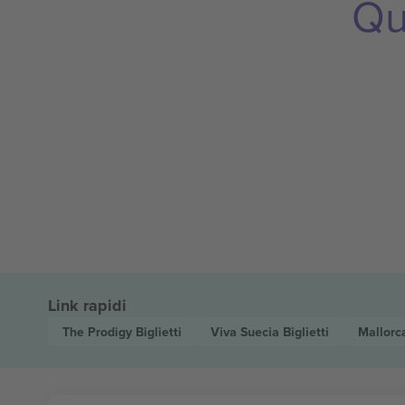
Qu
Link rapidi
The Prodigy
Biglietti
Viva Suecia
Biglietti
Mallorc