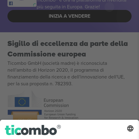
più seguita in Europa. Grazie!
INIZIA A VENDERE
Sigillo di eccellenza da parte della
Commissione europea
Ticombo GmbH (società madre) è riconosciuta
nell'ambito di Horizon 2020, il programma di
finanziamento della ricerca e dell'innovazione dell'UE,
per la sua proposta n. 782393.