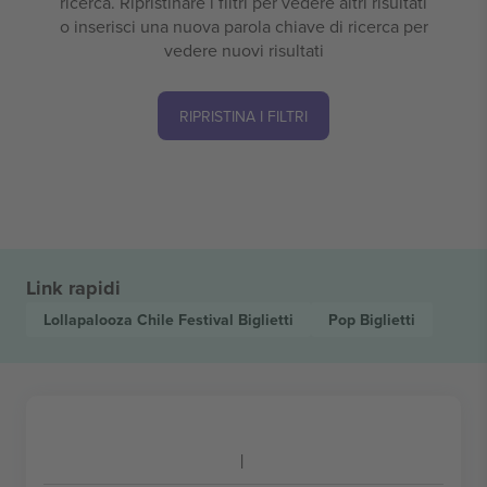
ricerca. Ripristinare i filtri per vedere altri risultati
o inserisci una nuova parola chiave di ricerca per
vedere nuovi risultati
RIPRISTINA I FILTRI
Link rapidi
Lollapalooza Chile Festival
Biglietti
Pop
Biglietti