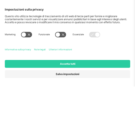
Come visto al telegiornale
Riguardo a
Servizi aziendali
Squadra
Domande Frequenti
TixProtect
Come funziona?