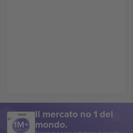
Il mercato no 1 del
GRAZIE!
mondo.
Ticombo® è ora la piattaforma di rivendita