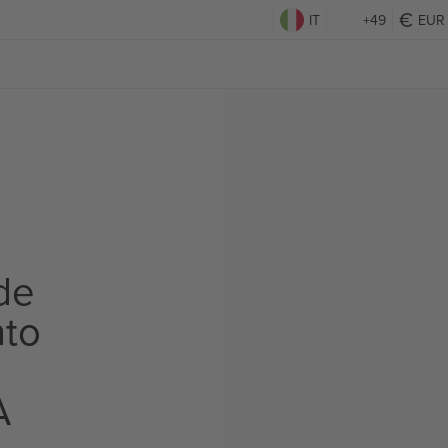
IT
+49
EUR
de
to
A