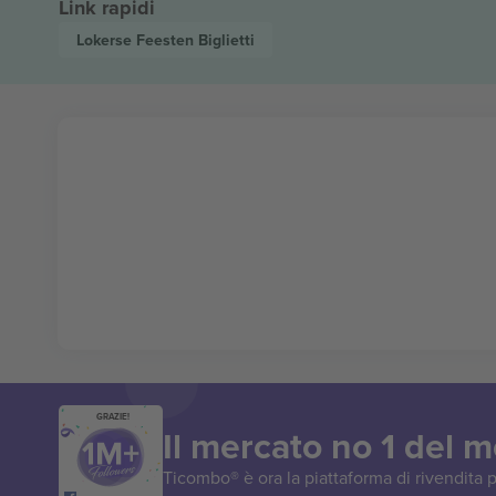
Link rapidi
Lokerse Feesten
Biglietti
GRAZIE!
Il mercato no 1 del 
Ticombo® è ora la piattaforma di rivendita p