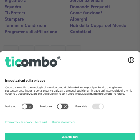
Riguardo a
Servizi aziendali
Squadra
Domande Frequenti
TixProtect
Come funziona?
Stampare
Alberghi
Termini e Condizioni
Hub della Coppa del Mondo
Programma di affiliazione
Contattaci
Ticombo Italia
Mimi Balkanska 132, 1540, Sofia,
Bulgaria
L'entità giuridica del fornitore della piattaforma potrebbe variare in
base alla località, all'evento e/o al dominio. Per i dettagli controlla la
pagina specifica dell'evento, l'impronta e i termini.,
Stampare
e