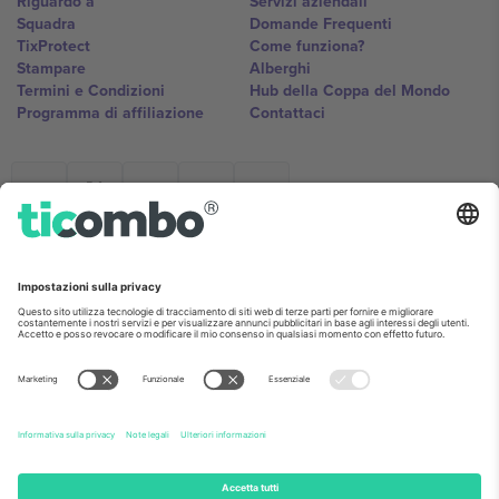
Riguardo a
Servizi aziendali
Squadra
Domande Frequenti
TixProtect
Come funziona?
Stampare
Alberghi
Termini e Condizioni
Hub della Coppa del Mondo
Programma di affiliazione
Contattaci
Ticombo Italia
Mimi Balkanska 132, 1540, Sofia,
Bulgaria
L'entità giuridica del fornitore della piattaforma potrebbe variare in
base alla località, all'evento e/o al dominio. Per i dettagli controlla la
pagina specifica dell'evento, l'impronta e i termini.,
Stampare
e