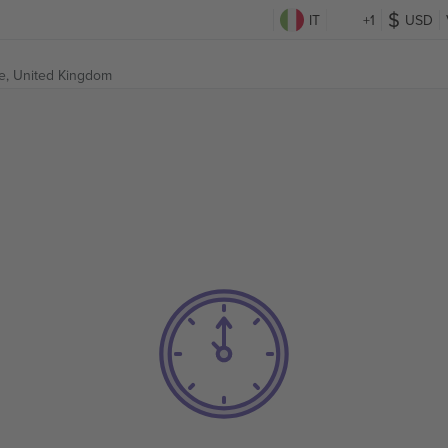
IT
+1
USD
e, United Kingdom