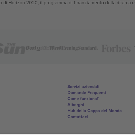
 di Horizon 2020, il programma di finanziamento della ricerca e
Servizi aziendali
Domande Frequenti
Come funziona?
Alberghi
Hub della Coppa del Mondo
Contattaci