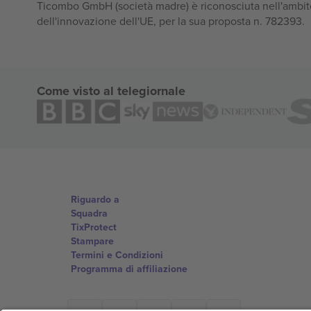
Ticombo GmbH (società madre) è riconosciuta nell'ambito
dell'innovazione dell'UE, per la sua proposta n. 782393.
Come visto al telegiornale
Riguardo a
Squadra
TixProtect
Stampare
Termini e Condizioni
Programma di affiliazione