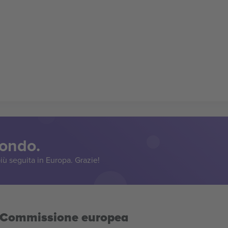
mondo.
iù seguita in Europa. Grazie!
la Commissione europea