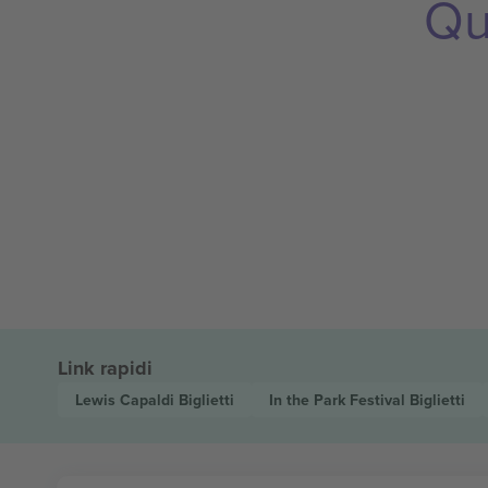
Qu
Link rapidi
Lewis Capaldi
Biglietti
In the Park Festival
Biglietti