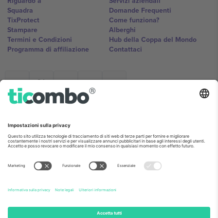
Riguardo a
Servizi aziendali
Squadra
Domande Frequenti
TixProtect
Come funziona?
Stampare
Alberghi
Termini e Condizioni
Hub della Coppa del Mondo
Programma di affiliazione
Contattaci
Ticombo Italia
Mimi Balkanska 132, 1540, Sofia,
Bulgaria
L'entità giuridica del fornitore della piattaforma potrebbe variare in
base alla località, all'evento e/o al dominio. Per i dettagli controlla la
pagina specifica dell'evento, l'impronta e i termini.,
Stampare
e