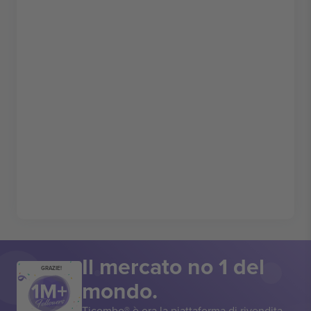
Il mercato no 1 del
GRAZIE!
mondo.
Ticombo® è ora la piattaforma di rivendita