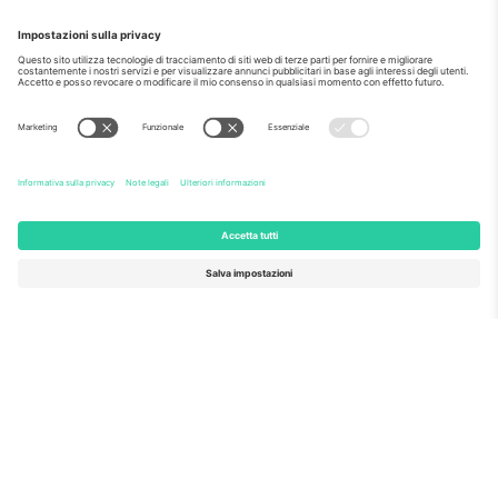
Come visto al telegiornale
Riguardo a
Servizi aziendali
Squadra
Domande Frequenti
TixProtect
Come funziona?