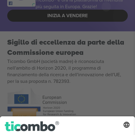
più seguita in Europa. Grazie!
INIZIA A VENDERE
Sigillo di eccellenza da parte della
Commissione europea
Ticombo GmbH (società madre) è riconosciuta
nell'ambito di Horizon 2020, il programma di
finanziamento della ricerca e dell'innovazione dell'UE,
per la sua proposta n. 782393.