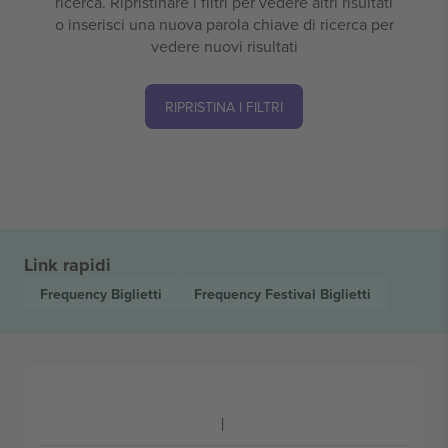
ricerca. Ripristinare i filtri per vedere altri risultati
o inserisci una nuova parola chiave di ricerca per
vedere nuovi risultati
RIPRISTINA I FILTRI
Link rapidi
Frequency
Biglietti
Frequency Festival
Biglietti