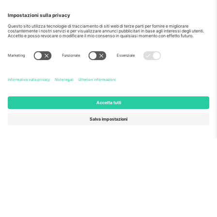
Come visto al telegiornale
Riguardo a
Servizi aziendali
Squadra
Domande Frequenti
TixProtect
Come funziona?