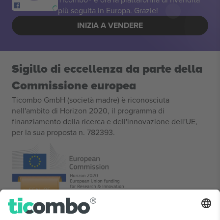
più seguita in Europa. Grazie!
INIZIA A VENDERE
Sigillo di eccellenza da parte della
Commissione europea
Ticombo GmbH (società madre) è riconosciuta
nell'ambito di Horizon 2020, il programma di
finanziamento della ricerca e dell'innovazione dell'UE,
per la sua proposta n. 782393.