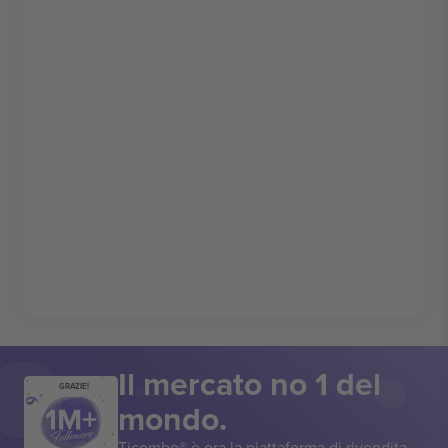
Il mercato no 1 del
GRAZIE!
mondo.
Ticombo® è ora la piattaforma di rivendita