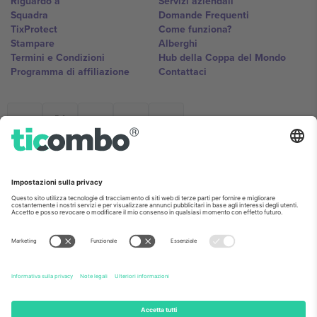
Riguardo a
Servizi aziendali
Squadra
Domande Frequenti
TixProtect
Come funziona?
Stampare
Alberghi
Termini e Condizioni
Hub della Coppa del Mondo
Programma di affiliazione
Contattaci
Ticombo Italia
Mimi Balkanska 132, 1540, Sofia,
Bulgaria
L'entità giuridica del fornitore della piattaforma potrebbe variare in
base alla località, all'evento e/o al dominio. Per i dettagli controlla la
pagina specifica dell'evento, l'impronta e i termini.,
Stampare
e