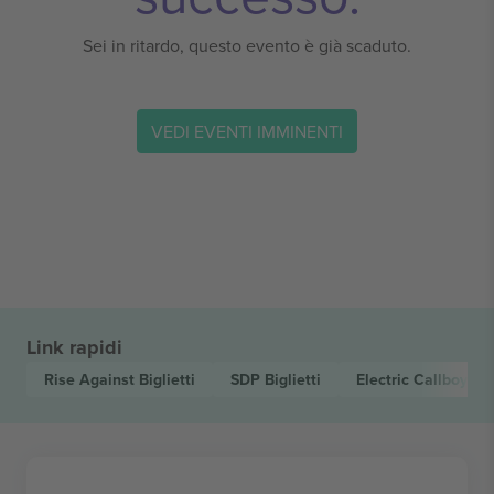
Sei in ritardo, questo evento è già scaduto.
VEDI EVENTI IMMINENTI
Link rapidi
Rise Against
Biglietti
SDP
Biglietti
Electric Callboy
Big