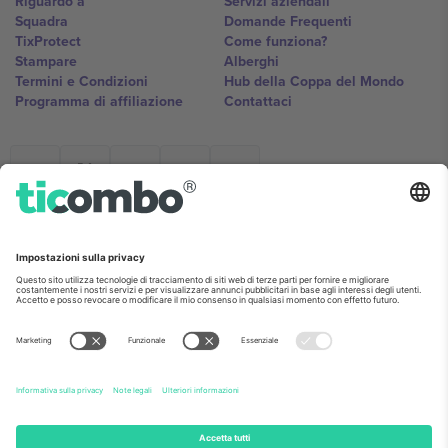
Riguardo a
Servizi aziendali
Squadra
Domande Frequenti
TixProtect
Come funziona?
Stampare
Alberghi
Termini e Condizioni
Hub della Coppa del Mondo
Programma di affiliazione
Contattaci
Ticombo Italia
Mimi Balkanska 132, 1540, Sofia,
Bulgaria
L'entità giuridica del fornitore della piattaforma potrebbe variare in
base alla località, all'evento e/o al dominio. Per i dettagli controlla la
pagina specifica dell'evento, l'impronta e i termini.,
Stampare
e