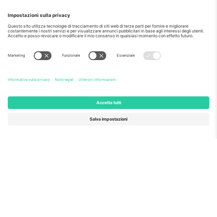
Come visto al telegiornale
Riguardo a
Servizi aziendali
Squadra
Domande Frequenti
TixProtect
Come funziona?