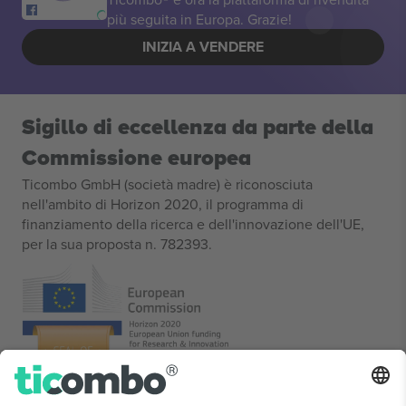
più seguita in Europa. Grazie!
INIZIA A VENDERE
Sigillo di eccellenza da parte della
Commissione europea
Ticombo GmbH (società madre) è riconosciuta
nell'ambito di Horizon 2020, il programma di
finanziamento della ricerca e dell'innovazione dell'UE,
per la sua proposta n. 782393.