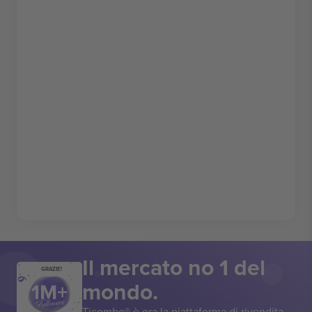
Il mercato no 1 del
GRAZIE!
mondo.
Ticombo® è ora la piattaforma di rivendita